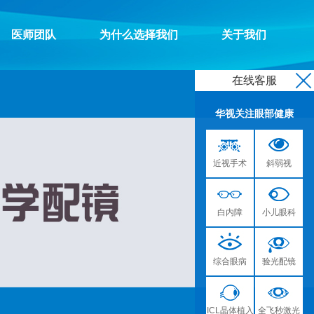
医师团队
为什么选择我们
关于我们
在线客服
华视关注眼部健康
近视手术
斜弱视
白内障
小儿眼科
综合眼病
验光配镜
ICL晶体植入
全飞秒激光