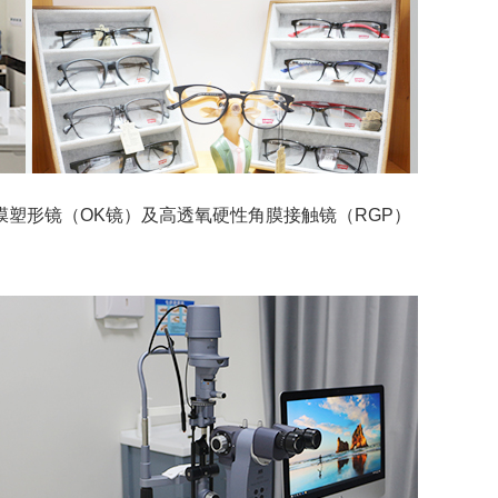
塑形镜（OK镜）及高透氧硬性角膜接触镜（RGP）