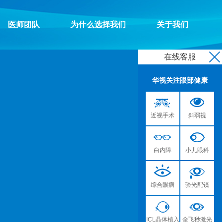
医师团队
为什么选择我们
关于我们
在线客服
华视关注眼部健康
近视手术
斜弱视
白内障
小儿眼科
综合眼病
验光配镜
ICL晶体植入
全飞秒激光